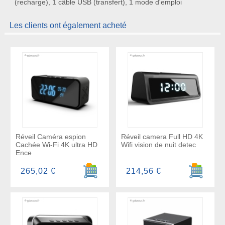
(recharge), 1 câble USB (transfert), 1 mode d'emploi
Les clients ont également acheté
Réveil Caméra espion
Réveil camera Full HD 4K
Cachée Wi-Fi 4K ultra HD
Wifi vision de nuit detec
Ence
Ajouter au panier
Ajouter a
265,02 €
214,56 €