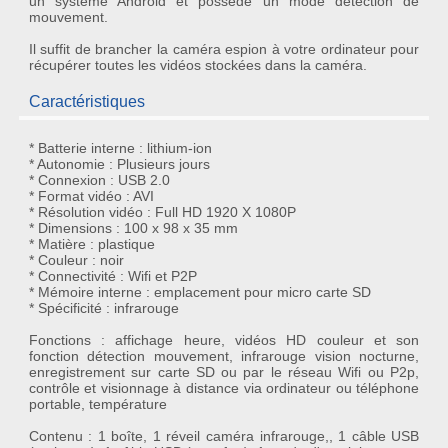
un système Android et possède un mode
détection de
mouvement
.
Il suffit de brancher la
caméra espion
à votre ordinateur pour
récupérer toutes les vidéos stockées dans la caméra.
Caractéristiques
* Batterie interne : lithium-ion
* Autonomie : Plusieurs jours
* Connexion : USB 2.0
* Format vidéo : AVI
* Résolution vidéo : Full HD 1920 X 1080P
* Dimensions : 100 x 98 x 35 mm
* Matière : plastique
* Couleur : noir
* Connectivité : Wifi et P2P
* Mémoire interne : emplacement pour micro carte SD
* Spécificité : infrarouge
Fonctions : affichage heure, vidéos HD couleur et son
fonction détection mouvement, infrarouge vision nocturne,
enregistrement sur carte SD ou par le réseau Wifi ou P2p,
contrôle et visionnage à distance via ordinateur ou téléphone
portable, température
Contenu : 1 boîte, 1 réveil caméra infrarouge,, 1 câble USB