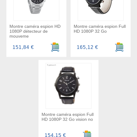
Montre caméra espion HD
Montre caméra espion Full
1080P détecteur de
HD 1080P 32 Go
mouveme
Ajouter au panier
Ajouter a
151,84 €
165,12 €
Montre caméra espion Full
HD 1080P 32 Go vision no
Ajouter au panier
154,15 €