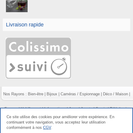
Livraison rapide
Nos Rayons :
Bien-être
|
Bijoux
|
Caméras / Espionnage
|
Déco / Maison
|
Fumeur
|
Habillement
|
Informatique
|
Jeux / Jouets
|
Survie
|
Téléphonie
Ce site utilise des cookies pour améliorer votre expérience. En
continuant votre navigation, vous acceptez leur utilisation
conformément à nos
CGV
.
Copyright gdetout.fr 2026, tous droits réservés |
Mentions légales
|
Conditions