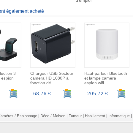
d'emploi
 ont également acheté
uction 3
Chargeur USB Secteur
Haut-parleur Bluetooth
 espion
camera HD 1080P à
et lampe camera
fonction dé
espion wifi
Ajouter au panier
Ajouter au panier
Ajoute
68,76 €
205,72 €
améras / Espionnage
|
Déco / Maison
|
Fumeur
|
Habillement
|
Informatique
|