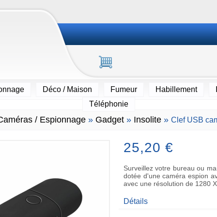
ionnage
Déco / Maison
Fumeur
Habillement
Téléphonie
Caméras / Espionnage
»
Gadget
»
Insolite
»
Clef USB ca
25,20 €
Surveillez votre bureau ou ma
dotée d'une caméra espion a
avec une résolution de 1280 X
Détails