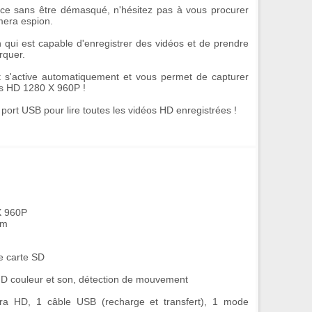
ce sans être démasqué, n'hésitez pas à vous procurer
mera espion
.
n
qui est capable d'enregistrer des vidéos et de prendre
rquer.
t
s'active automatiquement et vous permet de capturer
s HD 1280 X 960P
!
 port USB pour lire toutes les vidéos HD enregistrées !
X 960P
mm
e carte SD
HD couleur et son, détection de mouvement
a HD, 1 câble USB (recharge et transfert), 1 mode