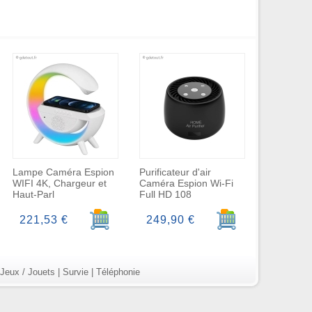
Lampe Caméra Espion
Purificateur d'air
WIFI 4K, Chargeur et
Caméra Espion Wi-Fi
Haut-Parl
Full HD 108
r au panier
Ajouter au panier
Ajouter au panier
221,53 €
249,90 €
Jeux / Jouets
|
Survie
|
Téléphonie