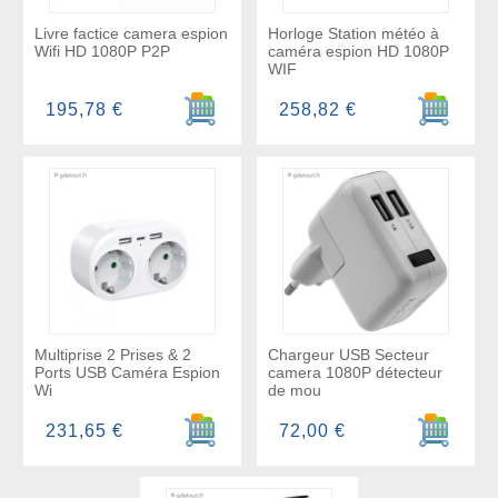
Livre factice camera espion
Horloge Station météo à
Wifi HD 1080P P2P
caméra espion HD 1080P
WIF
Ajouter au panier
Ajouter a
195,78 €
258,82 €
Multiprise 2 Prises & 2
Chargeur USB Secteur
Ports USB Caméra Espion
camera 1080P détecteur
Wi
de mou
Ajouter au panier
Ajouter a
231,65 €
72,00 €