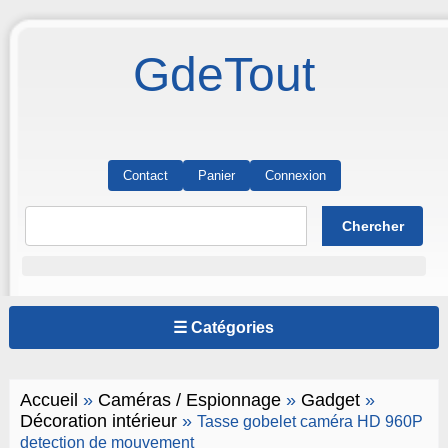
GdeTout
Contact
Panier
Connexion
☰ Catégories
Accueil
»
Caméras / Espionnage
»
Gadget
»
Décoration intérieur
»
Tasse gobelet caméra HD 960P
detection de mouvement