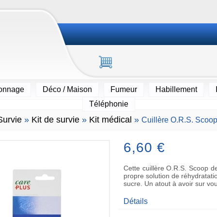
ionnage
Déco / Maison
Fumeur
Habillement
Téléphonie
Survie
»
Kit de survie
»
Kit médical
»
Cuillère O.R.S. Scoo
6,60 €
Cette cuillère O.R.S. Scoop d
propre solution de réhydratat
sucre. Un atout à avoir sur vo
Détails