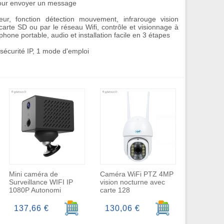
pour envoyer un message
ur, fonction détection mouvement, infrarouge vision
carte SD ou par le réseau Wifi, contrôle et visionnage à
phone portable, audio et installation facile en 3 étapes
sécurité IP, 1 mode d'emploi
Mini caméra de
Caméra WiFi PTZ 4MP
Surveillance WIFI IP
vision nocturne avec
1080P Autonomi
carte 128
r au panier
Ajouter au panier
Ajouter au panier
137,66 €
130,06 €