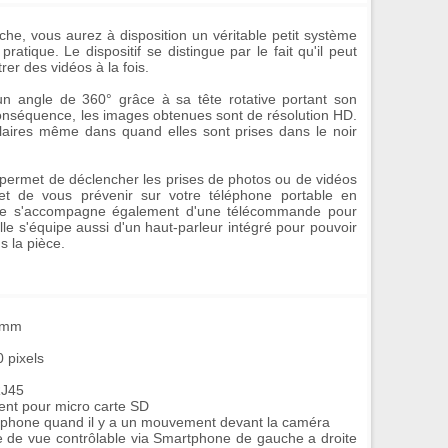
che, vous aurez à disposition un véritable petit système
ratique. Le dispositif se distingue par le fait qu'il peut
er des vidéos à la fois.
un angle de 360° grâce à sa tête rotative portant son
 conséquence, les images obtenues sont de résolution HD.
claires même dans quand elles sont prises dans le noir
permet de déclencher les prises de photos ou de vidéos
t de vous prévenir sur votre téléphone portable en
lle s'accompagne également d'une télécommande pour
e s'équipe aussi d'un haut-parleur intégré pour pouvoir
s la pièce.
5 mm
0 pixels
RJ45
ent pour micro carte SD
martphone quand il y a un mouvement devant la caméra
gle de vue contrôlable via Smartphone de gauche a droite