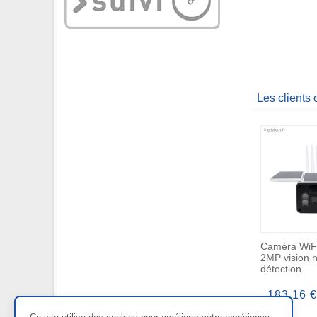
Les clients
Caméra WiFi
2MP vision 
détection
183,16 €