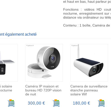
et haut en bas, haut parleur 
Fonctions : vidéos HD coule
nocturne, enregistrement sur 
distance via ordinateur ou télé
Contenu : 1 boîte, Caméra de 
 ont également acheté
 solaire
Caméra IP maison et
Camera de surveillance
nocturne
bureau HD 720P vision
étanche panneau
de nuit
solaire Wif
Ajouter au panier
Ajouter au panier
Ajoute
300,00 €
180,00 €