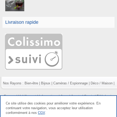
Livraison rapide
Nos Rayons :
Bien-être
|
Bijoux
|
Caméras / Espionnage
|
Déco / Maison
|
Fumeur
|
Habillement
|
Informatique
|
Jeux / Jouets
|
Survie
|
Téléphonie
Ce site utilise des cookies pour améliorer votre expérience. En
continuant votre navigation, vous acceptez leur utilisation
conformément à nos
CGV
.
Copyright gdetout.fr 2026, tous droits réservés |
Mentions légales
|
Conditions