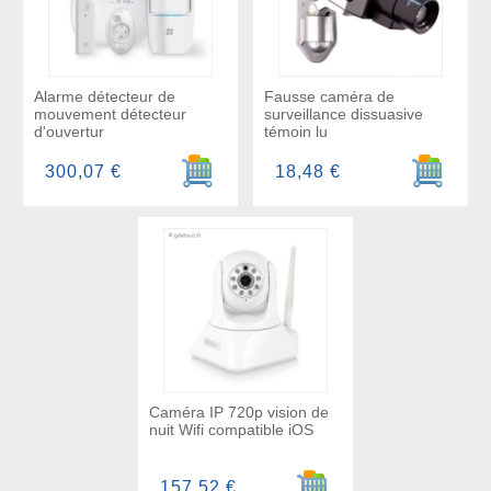
Alarme détecteur de
Fausse caméra de
mouvement détecteur
surveillance dissuasive
d'ouvertur
témoin lu
Ajouter au panier
Ajouter a
300,07 €
18,48 €
Caméra IP 720p vision de
nuit Wifi compatible iOS
Ajouter au panier
157,52 €