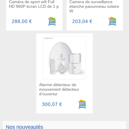
Caméra de sport wifi Full
Camera de surveillance
HD 960P écran LCD de 1 p
étanche paounneau solaire
W
Ajouter au panier
Ajouter a
288,00 €
203,04 €
Alarme détecteur de
mouvement détecteur
d'ouvertur
Ajouter au panier
300,07 €
Nos nouveautés