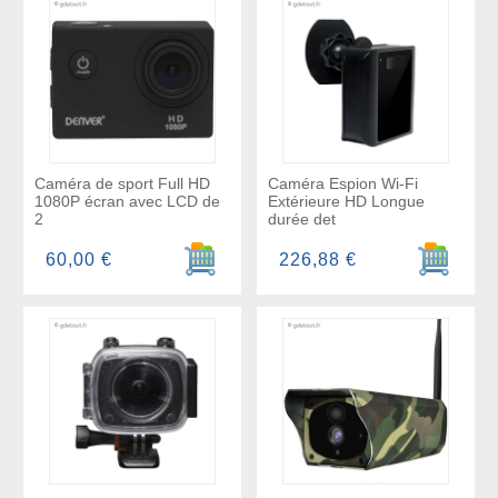
Caméra de sport Full HD
Caméra Espion Wi-Fi
1080P écran avec LCD de
Extérieure HD Longue
2
durée det
Ajouter au panier
Ajouter a
60,00 €
226,88 €