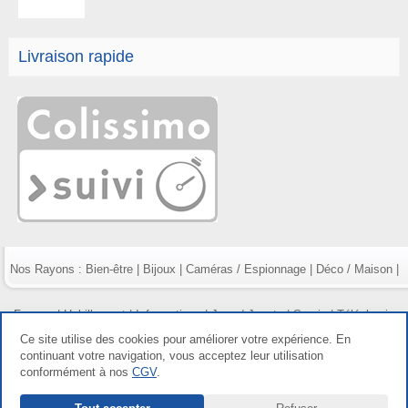
Livraison rapide
Nos Rayons :
Bien-être
|
Bijoux
|
Caméras / Espionnage
|
Déco / Maison
|
Fumeur
|
Habillement
|
Informatique
|
Jeux / Jouets
|
Survie
|
Téléphonie
Ce site utilise des cookies pour améliorer votre expérience. En
continuant votre navigation, vous acceptez leur utilisation
conformément à nos
CGV
.
Copyright gdetout.fr 2026, tous droits réservés |
Mentions légales
|
Conditions