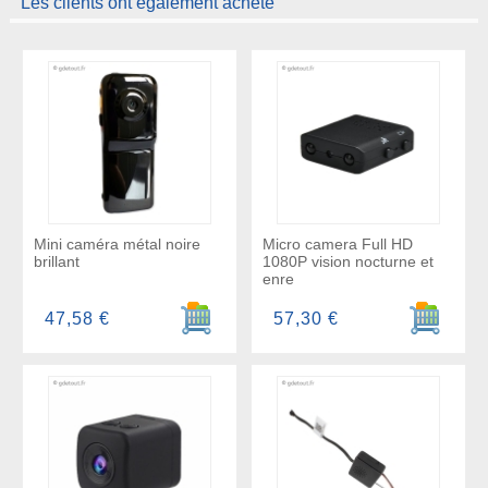
Les clients ont également acheté
Mini caméra métal noire
Micro camera Full HD
brillant
1080P vision nocturne et
enre
Ajouter au panier
Ajouter a
47,58 €
57,30 €