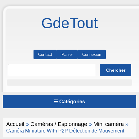
GdeTout
Contact
Panier
Connexion
☰ Catégories
Accueil
»
Caméras / Espionnage
»
Mini caméra
»
Caméra Miniature WiFi P2P Détection de Mouvement