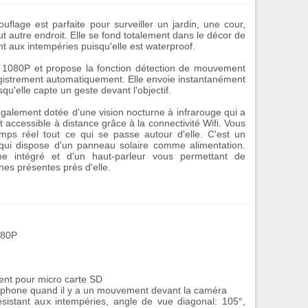
flage est parfaite pour surveiller un jardin, une cour,
ut autre endroit. Elle se fond totalement dans le décor de
nt aux intempéries puisqu'elle est waterproof.
D 1080P et propose la fonction détection de mouvement
egistrement automatiquement. Elle envoie instantanément
squ'elle capte un geste devant l'objectif.
galement dotée d'une vision nocturne à infrarouge qui a
 accessible à distance grâce à la connectivité Wifi. Vous
emps réel tout ce qui se passe autour d'elle. C'est un
et qui dispose d'un panneau solaire comme alimentation.
ne intégré et d'un haut-parleur vous permettant de
es présentes près d'elle.
080P
ent pour micro carte SD
martphone quand il y a un mouvement devant la caméra
 résistant aux intempéries, angle de vue diagonal: 105°,