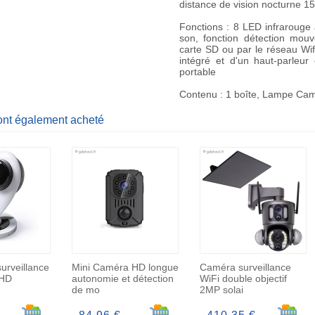
distance de vision nocturne 15
Fonctions : 8 LED infrarouge
son, fonction détection mouv
carte SD ou par le réseau Wif
intégré et d'un haut-parleur
portable
Contenu : 1 boîte, Lampe Camé
 ont également acheté
urveillance
Mini Caméra HD longue
Caméra surveillance
 HD
autonomie et détection
WiFi double objectif
de mo
2MP solai
Ajouter au panier
Ajouter au panier
Ajoute