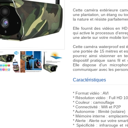
Cette caméra extérieure camou
une plantation, un étang ou to
la nature et résiste parfaiteme
Elle fournit des vidéos en H
qui active le processus d'enr
une alerte sur votre mobile lor
Cette caméra waterproof est é
une portée de 15 mètres et est
pourrez ainsi visionner en t
dispositif pratique sans fil 
Elle dispose d'un micropho
communiquer avec les personn
Caractéristiques
* Format vidéo : AVI
* Résolution vidéo : Full HD 1
* Couleur : camouflage
* Connectivité : Wifi et P2P
* Autonomie : Illimité (solaire)
* Mémoire interne : emplacem
* Alerte : Alerte sur votre s
* Spécificité : infrarouge et