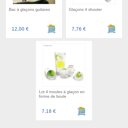
Bac à glaçons guitares
Glaçons 4 shooter
Ajouter au panier
Ajouter a
12,00 €
7,76 €
Lot 4 moules à glaçon en
forme de boule
Ajouter au panier
7,18 €