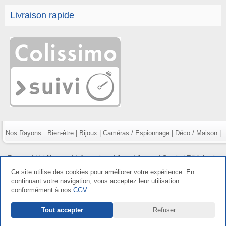
Livraison rapide
Nos Rayons :
Bien-être
|
Bijoux
|
Caméras / Espionnage
|
Déco / Maison
|
Fumeur
|
Habillement
|
Informatique
|
Jeux / Jouets
|
Survie
|
Téléphonie
Ce site utilise des cookies pour améliorer votre expérience. En
continuant votre navigation, vous acceptez leur utilisation
conformément à nos
CGV
.
Copyright gdetout.fr 2026, tous droits réservés |
Mentions légales
|
Conditions
Tout accepter
Refuser
générales de vente