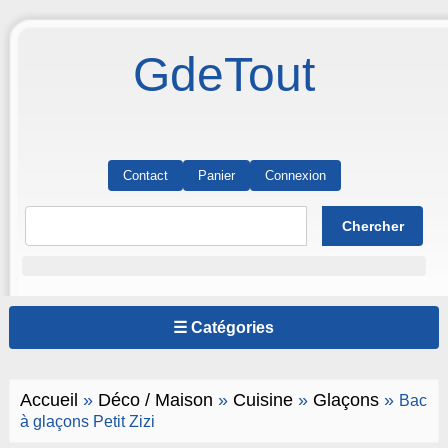
GdeTout
Contact
Panier
Connexion
☰ Catégories
Accueil
»
Déco / Maison
»
Cuisine
»
Glaçons
»
Bac
à glaçons Petit Zizi