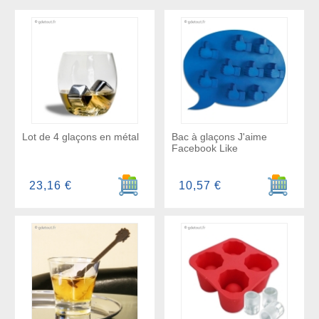
Lot de 4 glaçons en métal
Bac à glaçons J'aime
Facebook Like
Ajouter au panier
Ajouter a
23,16 €
10,57 €