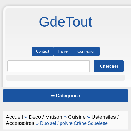
GdeTout
Contact
Panier
Connexion
☰ Catégories
Accueil
»
Déco / Maison
»
Cuisine
»
Ustensiles /
Accessoires
»
Duo sel / poivre Crâne Squelette