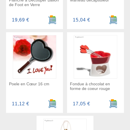
Planche à Découper Ballon
Marteau décapsuleur
de Foot en Verre
Ajouter au panier
Ajouter a
19,69 €
15,04 €
Poele en Cœur 16 cm
Fondue à chocolat en
forme de coeur rouge
Ajouter au panier
Ajouter a
11,12 €
17,05 €