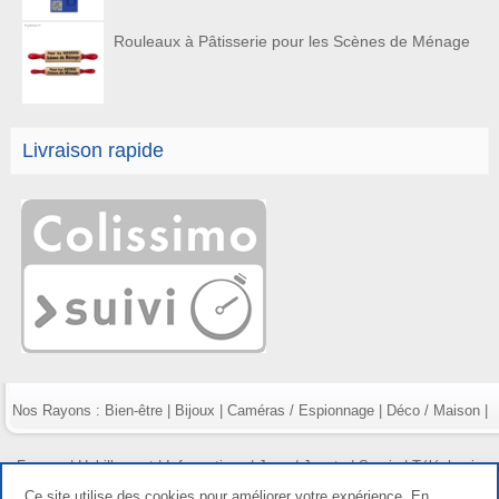
Rouleaux à Pâtisserie pour les Scènes de Ménage
Livraison rapide
Nos Rayons :
Bien-être
|
Bijoux
|
Caméras / Espionnage
|
Déco / Maison
|
Fumeur
|
Habillement
|
Informatique
|
Jeux / Jouets
|
Survie
|
Téléphonie
Ce site utilise des cookies pour améliorer votre expérience. En