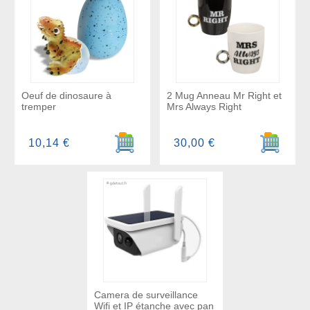
Oeuf de dinosaure à
2 Mug Anneau Mr Right et
tremper
Mrs Always Right
Ajouter au panier
Ajouter a
10,14 €
30,00 €
Camera de surveillance
Wifi et IP étanche avec pan