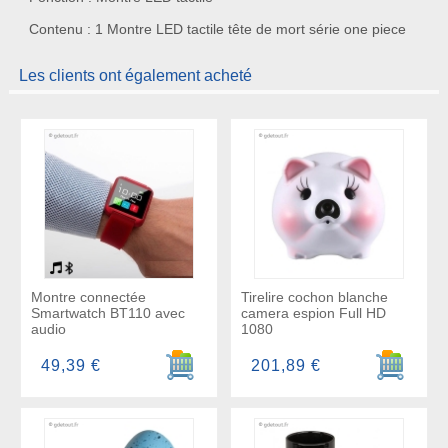
Contenu : 1 Montre LED tactile tête de mort série one piece
Les clients ont également acheté
Montre connectée
Tirelire cochon blanche
Smartwatch BT110 avec
camera espion Full HD
audio
1080
Ajouter au panier
Ajouter a
49,39 €
201,89 €