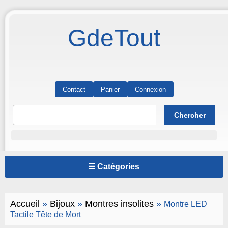
GdeTout
Contact
Panier
Connexion
☰ Catégories
Accueil
»
Bijoux
»
Montres insolites
»
Montre LED
Tactile Tête de Mort