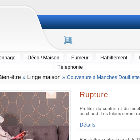
ionnage
Déco / Maison
Fumeur
Habillement
Téléphonie
Bien-être
»
Linge maison
»
Couverture à Manches Douillette
Rupture
Profitez du confort et du moe
au chaud. Les frileux seront ra
Détails
Pour lutter contre le froid de 