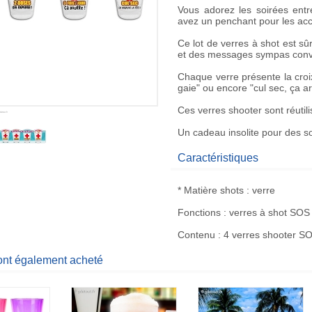
Vous adorez les soirées entr
avez un penchant pour les
acc
Ce
lot de verres à shot
est sûr
et des messages sympas convie
Chaque verre présente la
cro
gaie" ou encore "cul sec, ça ar
Ces
verres shooter
sont réutil
Un
cadeau insolite
pour des so
Caractéristiques
* Matière shots : verre
Fonctions : verres à shot SOS
Contenu : 4 verres shooter S
 ont également acheté