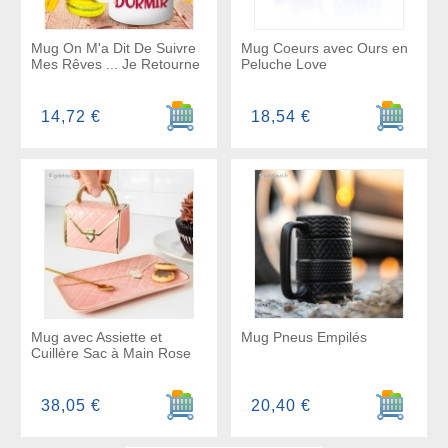
Mug On M'a Dit De Suivre
Mug Coeurs avec Ours en
Mes Rêves ... Je Retourne
Peluche Love
Ajouter au panier
Ajouter a
14,72 €
18,54 €
Mug avec Assiette et
Mug Pneus Empilés
Cuillère Sac à Main Rose
Ajouter au panier
Ajouter a
38,05 €
20,40 €