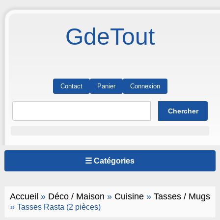
GdeTout
Contact
Panier
Connexion
☰ Catégories
Accueil
»
Déco / Maison
»
Cuisine
»
Tasses / Mugs
»
Tasses Rasta (2 pièces)