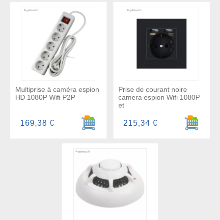
Multiprise à caméra espion
Prise de courant noire
HD 1080P Wifi P2P
camera espion Wifi 1080P
et
Ajouter au panier
Ajouter a
169,38 €
215,34 €