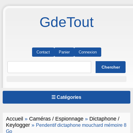
GdeTout
Contact
Panier
Connexion
☰ Catégories
Accueil
»
Caméras / Espionnage
»
Dictaphone /
Keylogger
»
Pendentif dictaphone mouchard mémoire 8
Go