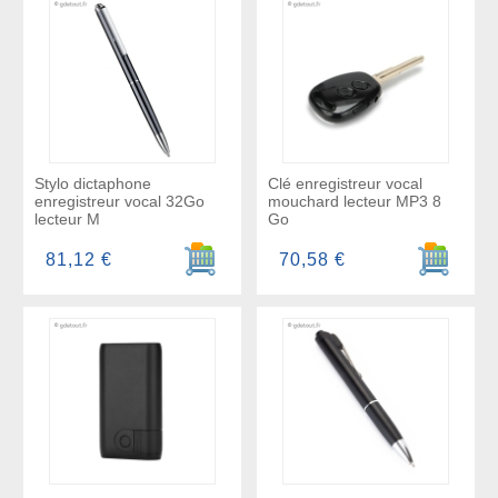
Stylo dictaphone
Clé enregistreur vocal
enregistreur vocal 32Go
mouchard lecteur MP3 8
lecteur M
Go
Ajouter au panier
Ajouter a
81,12 €
70,58 €