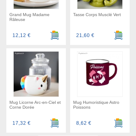
Grand Mug Madame
Tasse Corps Musclé Vert
Râleuse
Ajouter au panier
Ajouter a
12,12 €
21,60 €
Mug Licorne Arc-en-Ciel et
Mug Humoristique Astro
Corne Dorée
Poissons
Ajouter au panier
Ajouter a
17,32 €
8,62 €