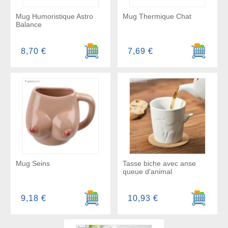
Mug Humoristique Astro
Mug Thermique Chat
Balance
Ajouter au panier
Ajouter a
8,70 €
7,69 €
Mug Seins
Tasse biche avec anse
queue d'animal
Ajouter au panier
Ajouter a
9,18 €
10,93 €