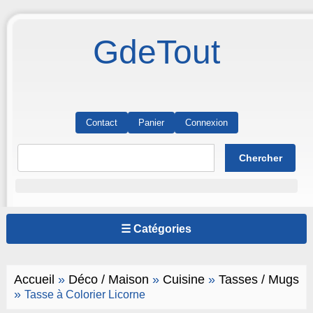
GdeTout
Contact
Panier
Connexion
☰ Catégories
Accueil
»
Déco / Maison
»
Cuisine
»
Tasses / Mugs
»
Tasse à Colorier Licorne