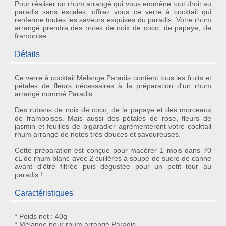
Pour réaliser un rhum arrangé qui vous emmène tout droit au
paradis sans escales, offrez vous ce verre à cocktail qui
renferme toutes les saveurs exquises du paradis. Votre rhum
arrangé prendra des notes de noix de coco, de papaye, de
framboise
Détails
Ce
verre à cocktail Mélange Paradis
contient tous les fruits et
pétales de fleurs nécessaires à la préparation d'un
rhum
arrangé nommé Paradis
.
Des rubans de
noix de coco
, de la
papaye
et des morceaux
de
framboises
. Mais aussi des
pétales de rose
,
fleurs de
jasmin
et
feuilles de bigaradier
agrémenteront votre
cocktail
rhum arrangé
de notes très douces et savoureuses.
Cette préparation est conçue pour macérer 1 mois dans 70
cL de
rhum blanc
avec 2 cuillères à soupe de sucre de canne
avant d'être filtrée puis dégustée pour un petit tour au
paradis !
Caractéristiques
* Poids net : 40g
* Mélange pour rhum arrangé Paradis