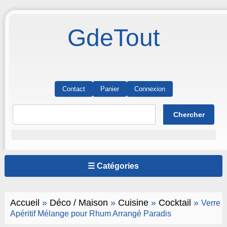
GdeTout
Contact
Panier
Connexion
☰ Catégories
Accueil
»
Déco / Maison
»
Cuisine
»
Cocktail
»
Verre
Apéritif Mélange pour Rhum Arrangé Paradis