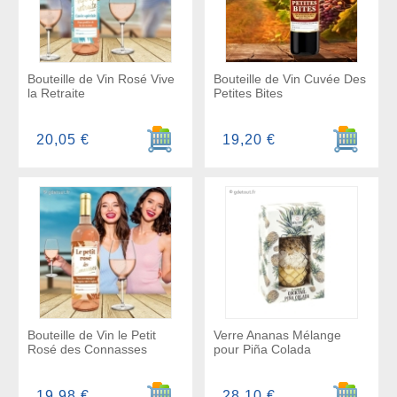
Bouteille de Vin Rosé Vive
Bouteille de Vin Cuvée Des
la Retraite
Petites Bites
Ajouter au panier
Ajouter a
20,05 €
19,20 €
Bouteille de Vin le Petit
Verre Ananas Mélange
Rosé des Connasses
pour Piña Colada
Ajouter au panier
Ajouter a
19,98 €
28,10 €