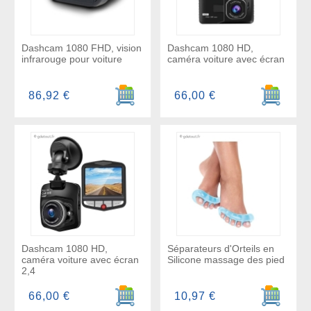
Dashcam 1080 FHD, vision
Dashcam 1080 HD,
infrarouge pour voiture
caméra voiture avec écran
Ajouter au panier
Ajouter a
86,92 €
66,00 €
Dashcam 1080 HD,
Séparateurs d'Orteils en
caméra voiture avec écran
Silicone massage des pied
2,4
Ajouter au panier
Ajouter a
66,00 €
10,97 €