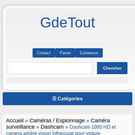
GdeTout
Contact
Panier
Connexion
☰ Catégories
Accueil
»
Caméras / Espionnage
»
Caméra
surveillance
»
Dashcam
»
Dashcam 1080 HD et
camera arrière vision infrarouge pour voiture