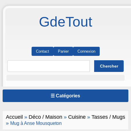
GdeTout
Contact
Panier
Connexion
☰ Catégories
Accueil
»
Déco / Maison
»
Cuisine
»
Tasses / Mugs
»
Mug à Anse Mousqueton