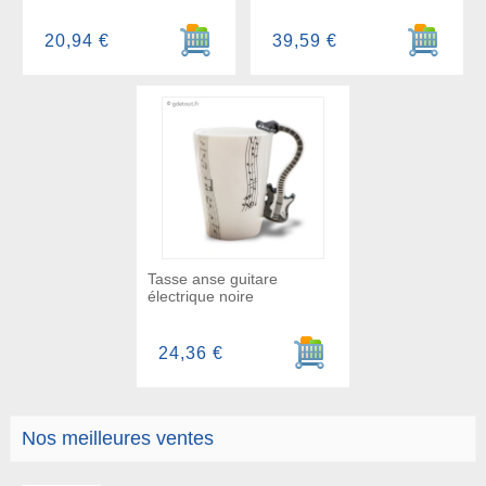
Ajouter au panier
Ajouter a
20,94 €
39,59 €
Tasse anse guitare
électrique noire
Ajouter au panier
24,36 €
Nos meilleures ventes