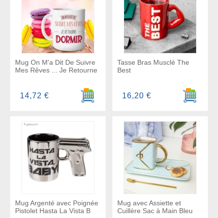
Mug On M'a Dit De Suivre
Tasse Bras Musclé The
Mes Rêves ... Je Retourne
Best
Ajouter au panier
Ajouter a
14,72 €
16,20 €
Mug Argenté avec Poignée
Mug avec Assiette et
Pistolet Hasta La Vista B
Cuillère Sac à Main Bleu