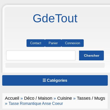
GdeTout
Contact
Panier
Connexion
☰ Catégories
Accueil
»
Déco / Maison
»
Cuisine
»
Tasses / Mugs
»
Tasse Romantique Anse Coeur