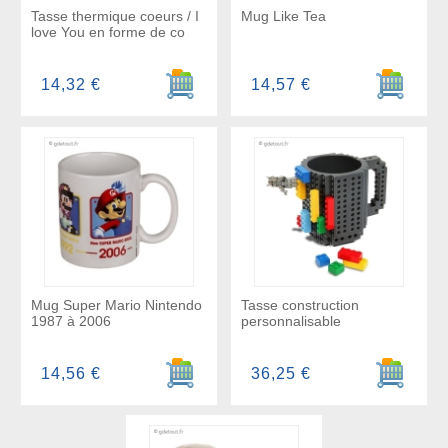
Tasse thermique coeurs / I
Mug Like Tea
love You en forme de co
Ajouter au panier
Ajouter a
14,32 €
14,57 €
Mug Super Mario Nintendo
Tasse construction
1987 à 2006
personnalisable
Ajouter au panier
Ajouter a
14,56 €
36,25 €