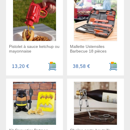
Pistolet à sauce ketchup ou
Mallette Ustensiles
mayonnaise
Barbecue 18 pièces
Ajouter au panier
Ajouter a
13,20 €
38,58 €