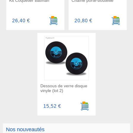
Kit Coquetier Batman
Chaîne porte-bouteille
Ajouter au panier
Ajouter a
26,40 €
20,80 €
Dessous de verre disque
vinyle (lot 2)
Ajouter au panier
15,52 €
Nos nouveautés