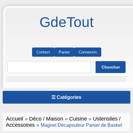
GdeTout
Contact
Panier
Connexion
☰ Catégories
Accueil
»
Déco / Maison
»
Cuisine
»
Ustensiles /
Accessoires
»
Magnet Décapsuleur Panier de Basket