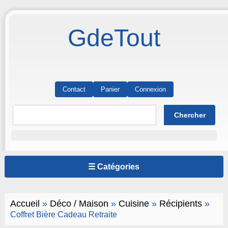
GdeTout
Contact
Panier
Connexion
☰ Catégories
Accueil
»
Déco / Maison
»
Cuisine
»
Récipients
»
Coffret Bière Cadeau Retraite