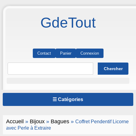
GdeTout
Contact
Panier
Connexion
☰ Catégories
Accueil
»
Bijoux
»
Bagues
»
Coffret Pendentif Licorne
avec Perle à Extraire