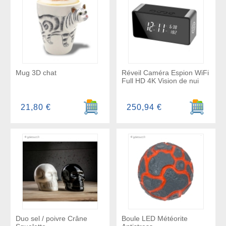
Mug 3D chat
Réveil Caméra Espion WiFi
Full HD 4K Vision de nui
Ajouter au panier
Ajouter a
21,80 €
250,94 €
Duo sel / poivre Crâne
Boule LED Météorite