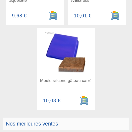
Squelette
Antistress
Ajouter au panier
Ajouter a
9,68 €
10,01 €
Moule silicone gâteau carré
Ajouter au panier
10,03 €
Nos meilleures ventes