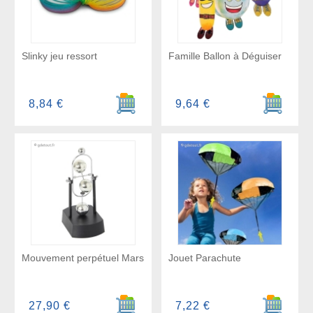
Slinky jeu ressort
Famille Ballon à Déguiser
Ajouter au panier
Ajouter a
8,84 €
9,64 €
Mouvement perpétuel Mars
Jouet Parachute
Ajouter au panier
Ajouter a
27,90 €
7,22 €