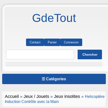
GdeTout
Contact
Panier
Connexion
☰ Catégories
Accueil
»
Jeux / Jouets
»
Jeux insolites
»
Helicoptère
Induction Contrôle avec la Main