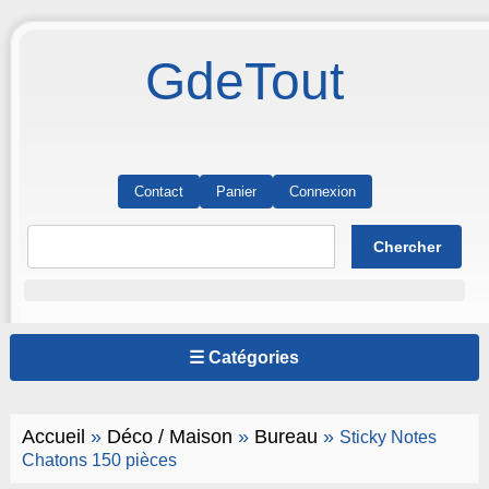
GdeTout
Contact
Panier
Connexion
☰ Catégories
Accueil
»
Déco / Maison
»
Bureau
»
Sticky Notes
Chatons 150 pièces