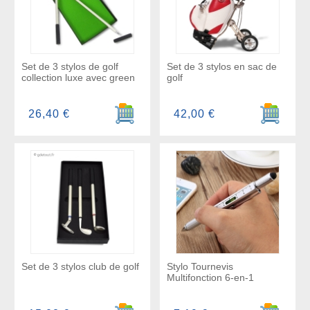
Set de 3 stylos de golf
Set de 3 stylos en sac de
collection luxe avec green
golf
Ajouter au panier
Ajouter a
26,40 €
42,00 €
Set de 3 stylos club de golf
Stylo Tournevis
Multifonction 6-en-1
Ajouter au panier
Ajouter a