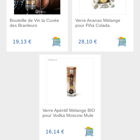
Bouteille de Vin la Cuvée
Verre Ananas Mélange
des Branleurs
pour Piña Colada
Ajouter au panier
Ajouter a
19,13 €
28,10 €
Verre Apéritif Mélange BIO
pour Vodka Moscow Mule
Ajouter au panier
16,14 €