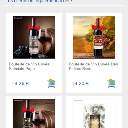
Les clients ont également acheté
Bouteille de Vin Cuvée
Bouteille de Vin Cuvée Des
Spéciale Papa
Petites Bites
Ajouter au panier
Ajouter a
18,26 €
19,20 €