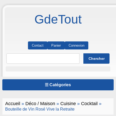
GdeTout
Contact
Panier
Connexion
☰ Catégories
Accueil
»
Déco / Maison
»
Cuisine
»
Cocktail
»
Bouteille de Vin Rosé Vive la Retraite