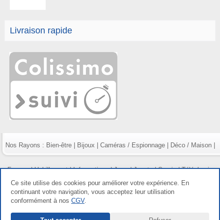
Livraison rapide
Nos Rayons :
Bien-être
|
Bijoux
|
Caméras / Espionnage
|
Déco / Maison
|
Fumeur
|
Habillement
|
Informatique
|
Jeux / Jouets
|
Survie
|
Téléphonie
Ce site utilise des cookies pour améliorer votre expérience. En
continuant votre navigation, vous acceptez leur utilisation
conformément à nos
CGV
.
Copyright gdetout.fr 2026, tous droits réservés |
Mentions légales
|
Conditions