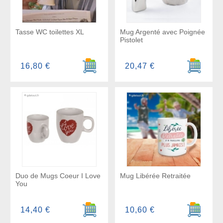
Tasse WC toilettes XL
Mug Argenté avec Poignée
Pistolet
Ajouter au panier
Ajouter a
16,80 €
20,47 €
Duo de Mugs Coeur I Love
Mug Libérée Retraitée
You
Ajouter au panier
Ajouter a
14,40 €
10,60 €