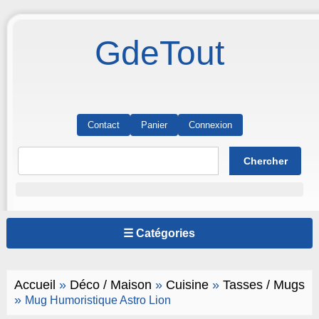
GdeTout
Contact
Panier
Connexion
☰ Catégories
Accueil
»
Déco / Maison
»
Cuisine
»
Tasses / Mugs
»
Mug Humoristique Astro Lion