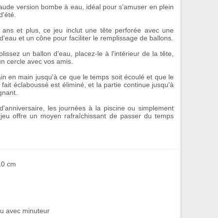
haude version bombe à eau
, idéal pour s'amuser en plein
d'été.
ans et plus, ce jeu inclut une tête perforée avec une
d'eau et un cône pour faciliter le remplissage de ballons.
issez un ballon d'eau, placez-le à l'intérieur de la tête,
un cercle avec vos amis.
n en main jusqu'à ce que le temps soit écoulé et que le
 fait éclaboussé est éliminé, et la partie continue jusqu'à
gnant.
 d'anniversaire, les journées à la piscine ou simplement
 jeu offre un moyen rafraîchissant de passer du temps
 10 cm
au avec minuteur