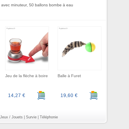
n avec minuteur, 50 ballons bombe à eau
Jeu de la flèche à boire
Balle à Furet
r au panier
Ajouter au panier
Ajouter au panier
14,27 €
19,60 €
Jeux / Jouets
|
Survie
|
Téléphonie