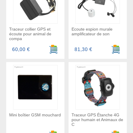
Traceur collier GPS et
Ecoute espion murale
écoute pour animal de
amplificateur de son
compa
Ajouter au panier
Ajouter a
60,00 €
81,30 €
Mini boîtier GSM mouchard
Traceur GPS Étanche 4G
pour humain et Animaux de
C
Ajouter au panier
Ajouter a