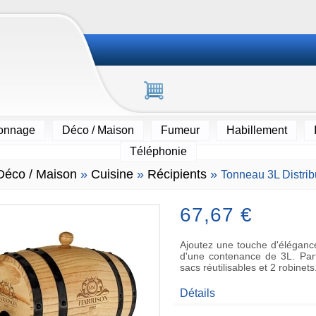
ionnage
Déco / Maison
Fumeur
Habillement
Téléphonie
Déco / Maison
»
Cuisine
»
Récipients
»
Tonneau 3L Distrib
67,67 €
Ajoutez une touche d'élégance
d'une contenance de 3L. Parf
sacs réutilisables et 2 robinet
Détails