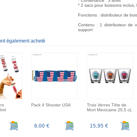
* Contenance : 3 litres
* 2 sacs pour boissons inclus, 
Fonctions : distributeur de bo
Contenu : 1 distributeur de 
support
 ont également acheté
rs
Pack 4 Shooter USA
Trois Verres Tête de
0ml
Mort Mexicaine 25,5 cL
Ajouter au panier
Ajouter au panier
Ajoute
8,00 €
15,95 €