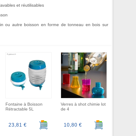
lavables et réutilisables
isson
vin ou autre boisson en forme de tonneau en bois sur
Fontaine à Boisson
Verres à shot chimie lot
Rétractable 5L
de 4
r au panier
Ajouter au panier
Ajouter au panier
23,81 €
10,80 €