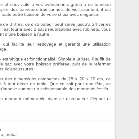
ue et conviviale à vos événements grâce à ce
tonneau
piré des tonneaux traditionnels de vieillissement, il est
ou toute autre boisson de votre choix avec élégance.
de 3 litres, ce distributeur peut servir jusqu'à 24 verres
l est fourni avec 2 sacs réutilisables avec robinets, vous
t d'une boisson à l'autre.
ui facilite leur nettoyage et garantit une utilisation
age.
esthétique et fonctionnalité. Simple à utiliser, il suffit de
r le sac avec votre boisson préférée, puis de le refermer
ans éclaboussures.
et des dimensions compactes de 28 x 20 x 26 cm, ce
t à tout décor de table. Que ce soit pour une fête, un
il s'impose comme un indispensable des moments festifs.
 un moment mémorable avec ce
distributeur élégant et
m
ue, métal