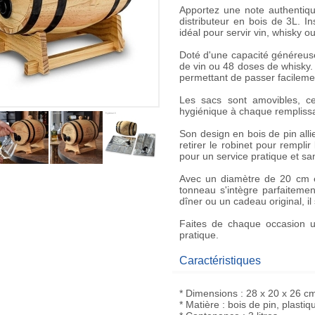
Apportez une note authentiq
distributeur en bois
de 3L. Ins
idéal pour servir vin, whisky 
Doté d'une capacité généreuse 
de vin ou 48 doses de whisky. I
permettant de passer facilemen
Les sacs sont amovibles, ce q
hygiénique à chaque rempliss
Son design en bois de pin allie 
retirer le robinet pour rempli
pour un service pratique et s
Avec un diamètre de 20 cm 
tonneau s'intègre parfaitemen
dîner ou un
cadeau original
, 
Faites de chaque occasion
pratique
.
Caractéristiques
* Dimensions : 28 x 20 x 26 c
* Matière : bois de pin, plastiq