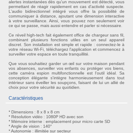
alertes instantanées dès qu'un mouvement est détecté, vous
permettant de réagir rapidement en cas d'activité suspecte.
L'audio bidirectionnel intégré vous offre la possibilité de
communiquer à distance, ajoutant une dimension interactive
à votre surveillance. Ainsi, vous pouvez non seulement voir
ce qui se passe, mais aussi entendre et parler si nécessaire.
Ce réveil high-tech fait également office de chargeur sans fil,
combinant plusieurs fonctions utiles en un seul appareil
discret. Son installation est simple et rapide : connectez-le à
votre réseau Wi-Fi, téléchargez l'application et commencez à
surveiller votre espace en toute tranquillité.
Que vous souhaitiez garder un œil sur votre maison pendant
vos absences, surveiller vos enfants ou protéger vos biens,
cette
caméra espion multifonctionnelle
est l'outil idéal. Sa
conception élégante s'intègre harmonieusement dans tout
intérieur sans éveiller les soupçons, faisant de lui un allié de
choix pour votre sécurité au quotidien.
Caractéristiques
* Dimensions : 8 x 8 x 8 cm
* Résolution vidéo : 1080P HD avec son
* Mémoire interne : emplacement pour micro carte SD
* Angle de vision : 140°
* Autonomie : illimitée sur secteur