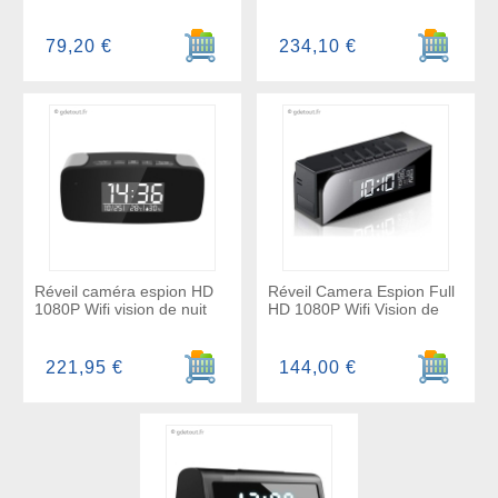
Ajouter au panier
Ajouter a
79,20 €
234,10 €
Réveil caméra espion HD
Réveil Camera Espion Full
1080P Wifi vision de nuit
HD 1080P Wifi Vision de
Ajouter au panier
Ajouter a
221,95 €
144,00 €