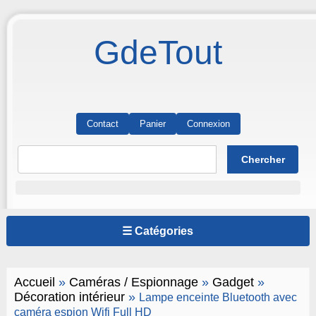
GdeTout
Contact
Panier
Connexion
☰ Catégories
Accueil
»
Caméras / Espionnage
»
Gadget
»
Décoration intérieur
»
Lampe enceinte Bluetooth avec
caméra espion Wifi Full HD