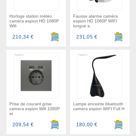
Horloge station météo
Fausse alarme caméra
caméra espion HD 1080P
espion HD 1080P WIFI
Wifi
longue a
Ajouter au panier
Ajouter a
210,34 €
231,05 €
Prise de courant grise
Lampe enceinte bluetooth
camera espion Wifi 1080P
camera espion WIFI Full H
et
Ajouter au panier
Ajouter a
209,54 €
180,00 €