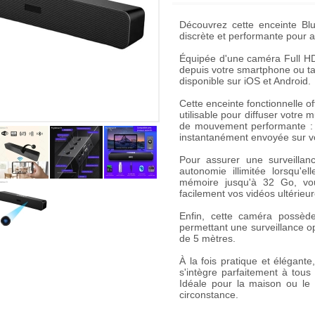
Découvrez cette enceinte Bl
discrète et performante pour a
Équipée d'une
caméra Full H
depuis votre smartphone ou tabl
disponible sur iOS et Android.
Cette enceinte fonctionnelle of
utilisable pour diffuser votre
de mouvement
performante : 
instantanément envoyée sur vo
Pour assurer une surveillan
autonomie illimitée lorsqu'e
mémoire jusqu'à 32 Go, vous 
facilement vos vidéos ultérieu
Enfin, cette caméra possè
permettant une surveillance o
de 5 mètres.
À la fois pratique et élégant
s'intègre parfaitement à tous 
Idéale pour la maison ou le bu
circonstance.