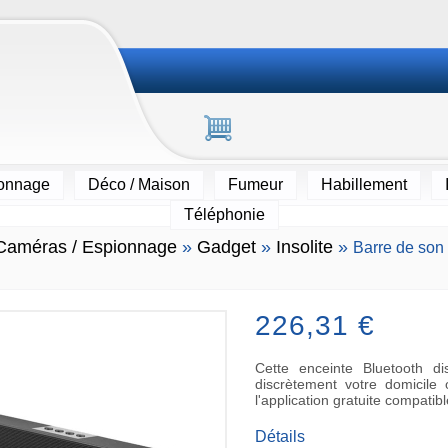
ionnage
Déco / Maison
Fumeur
Habillement
Téléphonie
Caméras / Espionnage
»
Gadget
»
Insolite
»
Barre de son
226,31 €
Cette enceinte Bluetooth d
discrètement votre domicile
l'application gratuite compatib
Détails