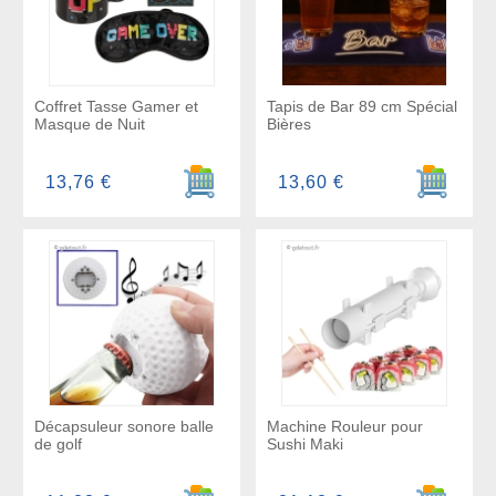
Coffret Tasse Gamer et
Tapis de Bar 89 cm Spécial
Masque de Nuit
Bières
Ajouter au panier
Ajouter a
13,76 €
13,60 €
Décapsuleur sonore balle
Machine Rouleur pour
de golf
Sushi Maki
Ajouter au panier
Ajouter a