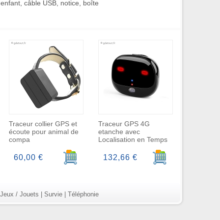
enfant, câble USB, notice, boîte
Traceur collier GPS et
Traceur GPS 4G
écoute pour animal de
etanche avec
compa
Localisation en Temps
r au panier
Ajouter au panier
Ajouter au panier
60,00 €
132,66 €
Jeux / Jouets
|
Survie
|
Téléphonie