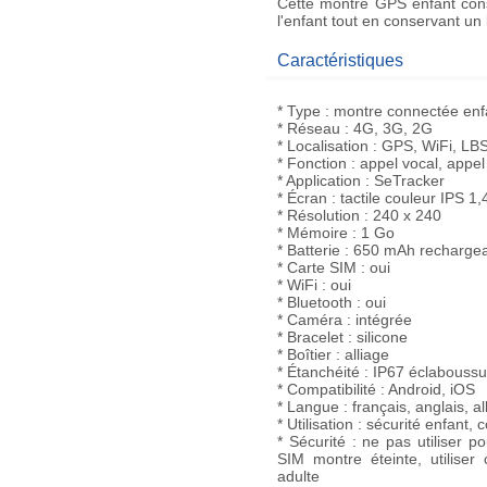
Cette
montre GPS enfant
cons
l'enfant tout en conservant un
Caractéristiques
* Type : montre connectée enf
* Réseau : 4G, 3G, 2G
* Localisation : GPS, WiFi, LB
* Fonction : appel vocal, appe
* Application : SeTracker
* Écran : tactile couleur IPS 1
* Résolution : 240 x 240
* Mémoire : 1 Go
* Batterie : 650 mAh recharge
* Carte SIM : oui
* WiFi : oui
* Bluetooth : oui
* Caméra : intégrée
* Bracelet : silicone
* Boîtier : alliage
* Étanchéité : IP67 éclaboussu
* Compatibilité : Android, iOS
* Langue : français, anglais, a
* Utilisation : sécurité enfant,
* Sécurité : ne pas utiliser 
SIM montre éteinte, utiliser 
adulte