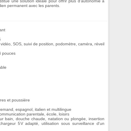
titue une solution idéale pour offrir plus d'autonomie à
 lien permanent avec les parents.
ant
S
l vidéo, SOS, suivi de position, podomètre, caméra, réveil
,4 pouces
able
res et poussière
llemand, espagnol, italien et multilingue
 communication parentale, école, loisirs
pour bain, douche chaude, natation ou plongée, insertion
chargeur 5V adapté, utilisation sous surveillance d'un