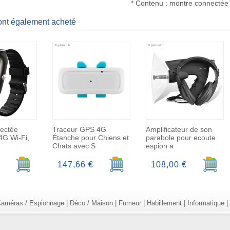
* Contenu : montre connectée 
 ont également acheté
ectée
Traceur GPS 4G
Amplificateur de son
4G Wi-Fi,
Étanche pour Chiens et
parabole pour ecoute
Chats avec S
espion a
Ajouter au panier
Ajouter au panier
Ajoute
147,66 €
108,00 €
améras / Espionnage
|
Déco / Maison
|
Fumeur
|
Habillement
|
Informatique
|