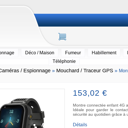
ionnage
Déco / Maison
Fumeur
Habillement
Téléphonie
Caméras / Espionnage
»
Mouchard / Traceur GPS
»
Mont
153,02 €
Montre connectée enfant 4G av
Idéale pour garder le contact
sécurité au quotidien grâce à 
Détails