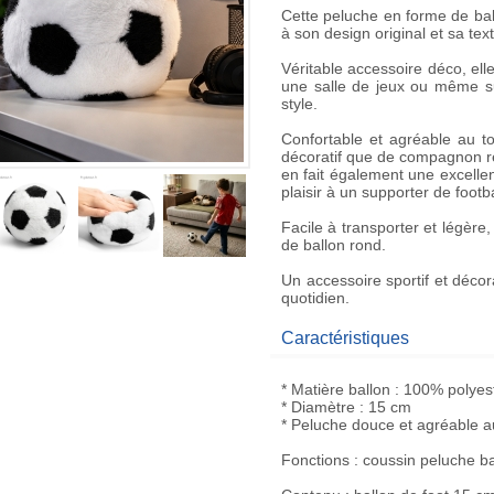
Cette
peluche en forme de ball
à son design original et sa tex
Véritable accessoire déco, el
une salle de jeux ou même su
style.
Confortable et agréable au t
décoratif
que de compagnon re
en fait également une excelle
plaisir à un supporter de footba
Facile à transporter et légère
de ballon rond.
Un accessoire sportif et décor
quotidien.
Caractéristiques
* Matière ballon : 100% polyes
* Diamètre : 15 cm
* Peluche douce et agréable a
Fonctions : coussin peluche ba