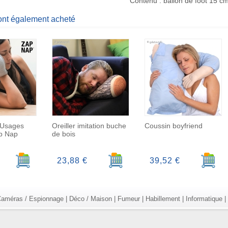
Contenu : ballon de foot 15 c
 ont également acheté
 Usages
Oreiller imitation buche
Coussin boyfriend
ap Nap
de bois
Ajouter au panier
Ajouter au panier
Ajoute
23,88 €
39,52 €
améras / Espionnage
|
Déco / Maison
|
Fumeur
|
Habillement
|
Informatique
|