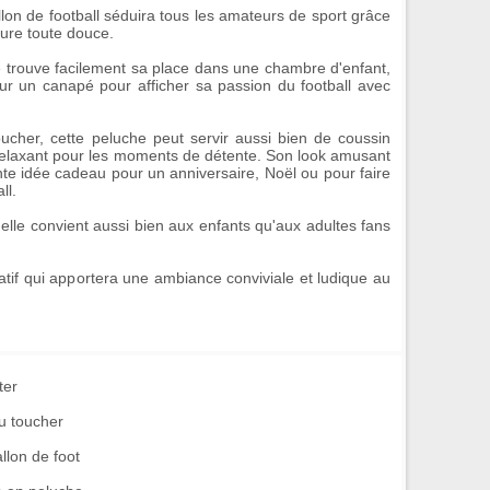
on de football
séduira tous les amateurs de sport grâce
ture toute douce.
le trouve facilement sa place dans une chambre d'enfant,
r un canapé pour afficher sa passion du football avec
oucher, cette peluche peut servir aussi bien de
coussin
laxant pour les moments de détente. Son look amusant
nte idée cadeau pour un anniversaire, Noël ou pour faire
ll.
, elle convient aussi bien aux enfants qu'aux adultes fans
atif qui apportera une ambiance conviviale et ludique au
ter
u toucher
llon de foot