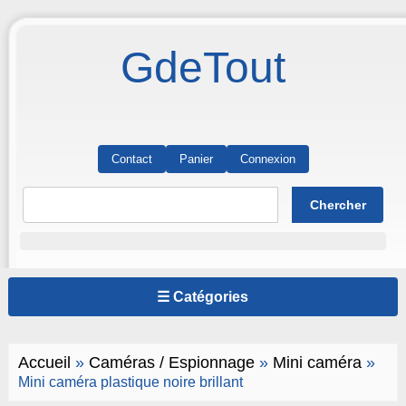
GdeTout
Contact
Panier
Connexion
☰ Catégories
Accueil
»
Caméras / Espionnage
»
Mini caméra
»
Mini caméra plastique noire brillant