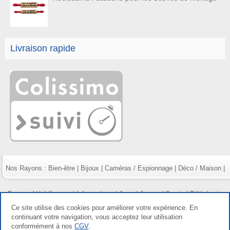
Livraison rapide
Nos Rayons :
Bien-être
|
Bijoux
|
Caméras / Espionnage
|
Déco / Maison
|
Fumeur
|
Habillement
|
Informatique
|
Jeux / Jouets
|
Survie
|
Téléphonie
Ce site utilise des cookies pour améliorer votre expérience. En
continuant votre navigation, vous acceptez leur utilisation
conformément à nos
CGV
.
Copyright gdetout.fr 2026, tous droits réservés |
Mentions légales
|
Conditions