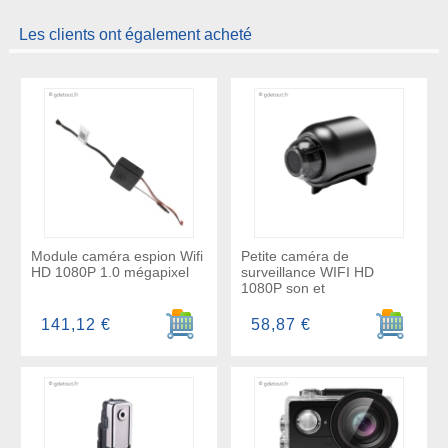
Les clients ont également acheté
Module caméra espion Wifi
Petite caméra de
HD 1080P 1.0 mégapixel
surveillance WIFI HD
1080P son et
Ajouter au panier
Ajouter a
141,12 €
58,87 €