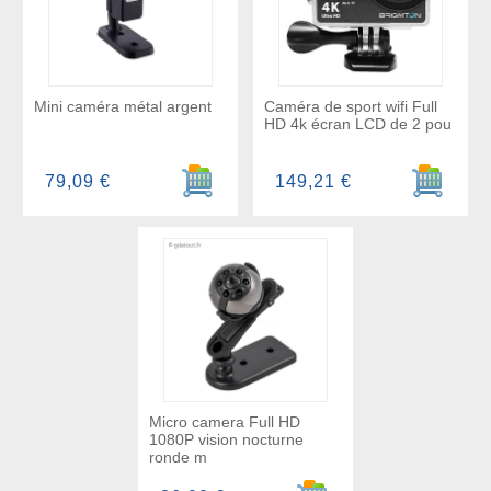
Mini caméra métal argent
Caméra de sport wifi Full
HD 4k écran LCD de 2 pou
Ajouter au panier
Ajouter a
79,09 €
149,21 €
Micro camera Full HD
1080P vision nocturne
ronde m
Ajouter au panier