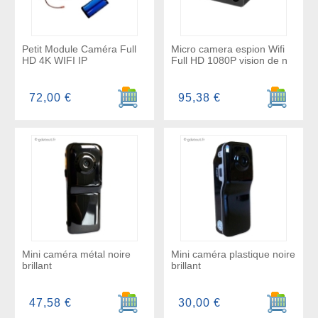
Petit Module Caméra Full
Micro camera espion Wifi
HD 4K WIFI IP
Full HD 1080P vision de n
Ajouter au panier
Ajouter a
72,00 €
95,38 €
Mini caméra métal noire
Mini caméra plastique noire
brillant
brillant
Ajouter au panier
Ajouter a
47,58 €
30,00 €