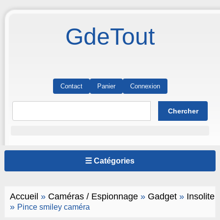
GdeTout
Contact
Panier
Connexion
☰ Catégories
Accueil
»
Caméras / Espionnage
»
Gadget
»
Insolite
»
Pince smiley caméra