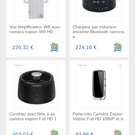
Vrai Amplificateur Wifi avec
Chargeur par induction
caméra espion Wifi HD
enceinte Bluetooth camera
e
Ajouter au panier
Ajouter a
220,32 €
224,16 €
Cendrier avec filtre à air
Porte-clés Caméra Espion
caméra espion Full HD 1
Vidéos Full HD 1080P et d
Ajouter au panier
Ajouter a
203,02 €
93,86 €