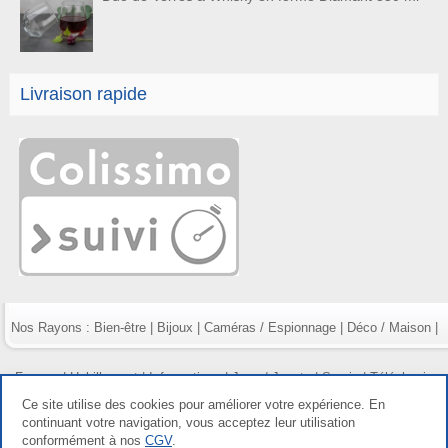
Livraison rapide
Nos Rayons :
Bien-être
|
Bijoux
|
Caméras / Espionnage
|
Déco / Maison
|
Fumeur
|
Habillement
|
Informatique
|
Jeux / Jouets
|
Survie
|
Téléphonie
Ce site utilise des cookies pour améliorer votre expérience. En
continuant votre navigation, vous acceptez leur utilisation
conformément à nos
CGV
.
Copyright gdetout.fr 2026, tous droits réservés |
Mentions légales
|
Conditions