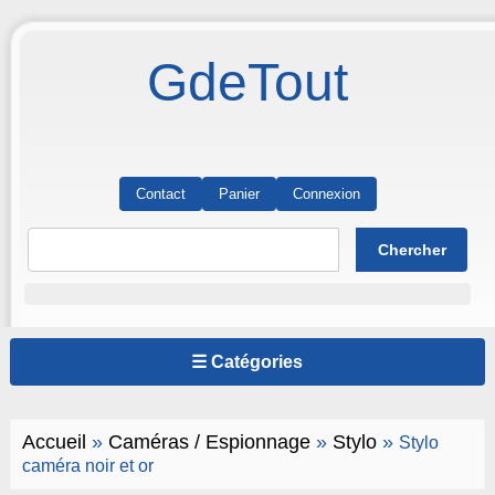
GdeTout
Contact
Panier
Connexion
☰ Catégories
Accueil
»
Caméras / Espionnage
»
Stylo
»
Stylo
caméra noir et or