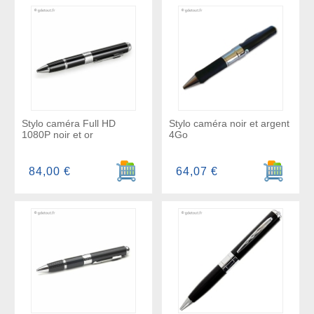
Stylo caméra Full HD
Stylo caméra noir et argent
1080P noir et or
4Go
Ajouter au panier
Ajouter a
84,00 €
64,07 €