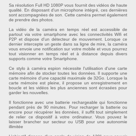
Sa
résolution Full HD 1080P
vous fournit des
vidéos
de haute
qualité. En disposant d'un
microphone intégré
, ces dernières
sont accompagnées de
son
. Cette caméra permet également
de prendre des
photos
.
La vidéo de la caméra en temps réel est accessible de
partout via votre smartphone avec les
connectivités Wifi et
P2P
et dispose d'un
détecteur de mouvement
. Lorsque ce
dernier intercepte un geste dans sa ligne de mire, la caméra
vous envoie une notification sur votre mobile et vous pourrez
tout visionner
en
temps réel
et
à distance
depuis divers
supports comme votre Smartphone.
Ce
stylo à caméra espion
nécessite l'utilisation d'une
carte
mémoire
afin de stocker toutes les données. Il supporte une
carte mémoire d'une capacité maximale de 32Go. Lorsque la
carte mémoire est pleine, il propose un
enregistrement en
boucle
et les vidéos les plus anciennes sont écrasées pour
garder les nouvelles.
Il fonctionne avec une
batterie rechargeable
qui fonctionne
pendant près de
90 minutes
. Pour recharger la batterie ou
encore pour récupérer les données, il suffit tout simplement
de relier ce dispositif à votre ordinateur. Vous pouvez le
laisser brancher sur secteur ou USB pour une autonomie
illimitée