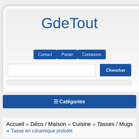
GdeTout
Contact
Panier
Connexion
☰ Catégories
Accueil
»
Déco / Maison
»
Cuisine
»
Tasses / Mugs
»
Tasse en céramique pistolet