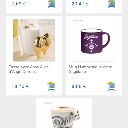
Ajouter au panier
Ajouter a
7,69 €
20,47 €
Tasse avec Anse Ailes
Mug Humoristique Astro
d'Ange Dorées
Sagittaire
Ajouter au panier
Ajouter a
19,70 €
8,88 €