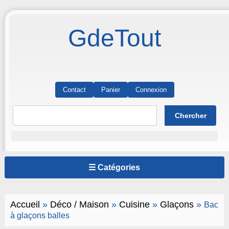
GdeTout
Contact
Panier
Connexion
☰ Catégories
Accueil
»
Déco / Maison
»
Cuisine
»
Glaçons
»
Bac
à glaçons balles