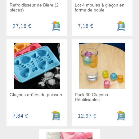
Refroidisseur de Bière (2
Lot 4 moules à glaçon en
pièces)
forme de boule
Ajouter au panier
Ajouter a
27,16 €
7,18 €
Glaçons arêtes de poisson
Pack 30 Glaçons
Réutilisables
Ajouter au panier
Ajouter a
7,84 €
12,97 €