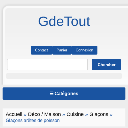
GdeTout
Contact
Panier
Connexion
☰ Catégories
Accueil
»
Déco / Maison
»
Cuisine
»
Glaçons
»
Glaçons arêtes de poisson