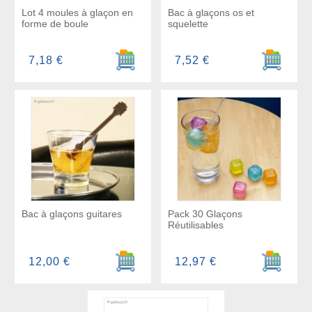
Lot 4 moules à glaçon en
Bac à glaçons os et
forme de boule
squelette
Ajouter au panier
Ajouter a
7,18 €
7,52 €
Bac à glaçons guitares
Pack 30 Glaçons
Réutilisables
Ajouter au panier
Ajouter a
12,00 €
12,97 €