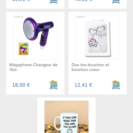
Mégaphone Changeur de
Duo tire-bouchon et
Voix
bouchon coeur
Ajouter au panier
Ajouter a
18,00 €
12,41 €