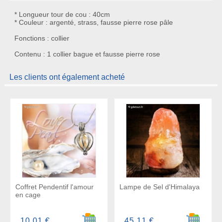
* Longueur tour de cou : 40cm
* Couleur : argenté, strass, fausse pierre rose pâle
Fonctions : collier
Contenu : 1 collier bague et fausse pierre rose
Les clients ont également acheté
Coffret Pendentif l'amour
Lampe de Sel d'Himalaya
en cage
Ajouter au panier
Ajouter a
10,01 €
45,11 €