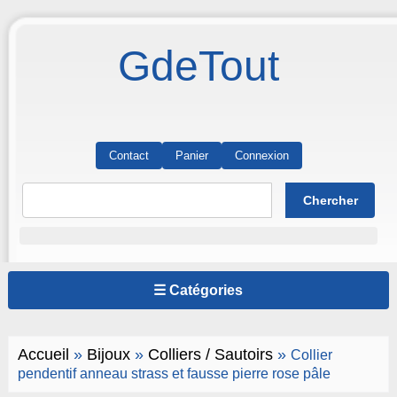
GdeTout
Contact
Panier
Connexion
☰ Catégories
Accueil
»
Bijoux
»
Colliers / Sautoirs
»
Collier
pendentif anneau strass et fausse pierre rose pâle