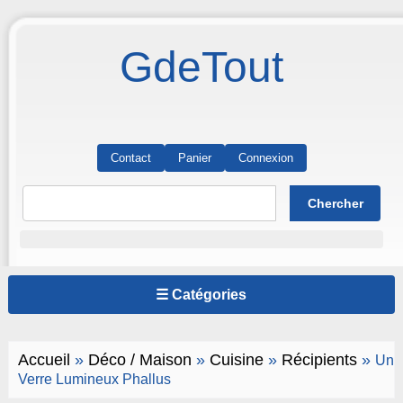
GdeTout
Contact
Panier
Connexion
☰ Catégories
Accueil
»
Déco / Maison
»
Cuisine
»
Récipients
»
Un
Verre Lumineux Phallus