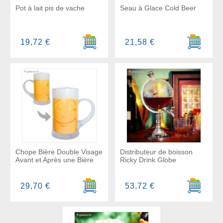
Pot à lait pis de vache
Seau à Glace Cold Beer
Ajouter au panier
Ajouter a
19,72 €
21,58 €
Chope Bière Double Visage
Distributeur de boisson
Avant et Après une Bière
Ricky Drink Globe
Ajouter au panier
Ajouter a
29,70 €
53,72 €